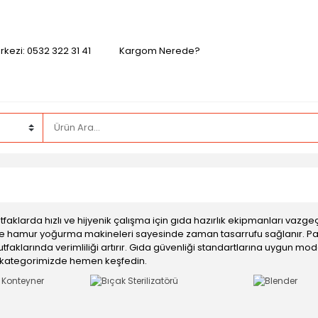
kezi: 0532 322 31 41
Kargom Nerede?
tfaklarda hızlı ve hijyenik çalışma için gıda hazırlık ekipmanları vaz
 ve hamur yoğurma makineleri sayesinde zaman tasarrufu sağlanır. Pasla
faklarında verimliliği artırır. Gıda güvenliği standartlarına uygun modell
 kategorimizde hemen keşfedin.