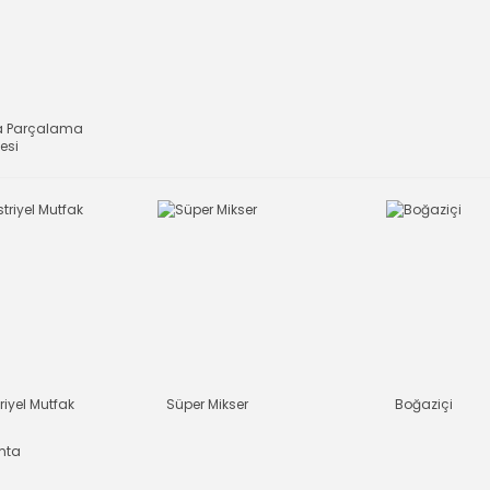
a Parçalama
esi
riyel Mutfak
Süper Mikser
Boğaziçi