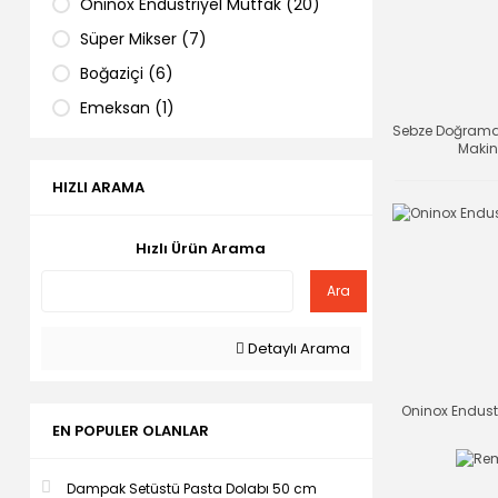
Oninox Endustriyel Mutfak (20)
Süper Mikser (7)
Boğaziçi (6)
Emeksan (1)
Sebze Doğram
Görkem (1)
Makin
Remta (1)
HIZLI ARAMA
Hızlı Ürün Arama
Ara
Detaylı Arama
Oninox Endust
EN POPULER OLANLAR
Dampak Setüstü Pasta Dolabı 50 cm