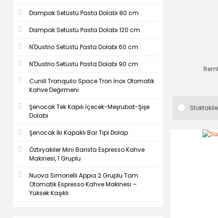
Dampak Setüstü Pasta Dolabı 80 cm
Dampak Setüstü Pasta Dolabı 120 cm
N'Dustrio Setüstü Pasta Dolabı 60 cm
N'Dustrio Setüstü Pasta Dolabı 90 cm
Rem
Cunill Tranquilo Space Tron İnox Otomatik
Kahve Değirmeni
Şenocak Tek Kapılı İçecek-Meşrubat-Şişe
Stoktakile
Dolabı
Şenocak İki Kapaklı Bar Tipi Dolap
Öztiryakiler Mini Barista Espresso Kahve
Makinesi, 1 Gruplu
Nuova Simonelli Appia 2 Gruplu Tam
Otomatik Espresso Kahve Makinesi –
Yüksek Kaşıklı