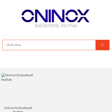
Oninox Endustriyel
Mutfak