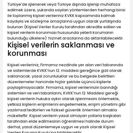
Türkiye’de işlenerek veya Türkiye dışında işlenip muhafaza
edilmek üzere, yukarıda sayılan yöntemlerden herhangi birisi
ile toplanmış kişisel verileriniz KVKK kapsamında kalmak
kaydıyla ve sözleşme amaçlarına uygun olarak yurtdışında
bulunan (Kişisel Veriler Kurulu tarafından akredite edilen ve
kişisel verilerin korunması hususunda yeterli korumanın
bulunduğu ülkelere) hizmet aracılarına da aktarılabilecektir.
Kişisel verilerin saklanması ve
korunması
Kişisel verileriniz, Firmamız nezdinde yer alan veri tabanında
ve sistemlerde KVKK’nun 12. maddesi gereğince gizli olarak
saklanacak; yasal zorunluluklar ve bu belgede belirtilen
düzenlemeler haricinde hiçbir şekilde üçüncü kişilerle
paylaşılmayacaktır. Firmamız, kişisel verilerinizin barındığı
sistemleri ve veri tabanlarını, KVKK’nun 12. Maddesi gereği
kişisel verilerin hukuka aykırı olarak işlenmesini önlemekle,
yetkisiz kişilerin erişimlerini engellemekle, erişim yönetimi gibi
yazılımsal tedbirleri ve fiziksel güvenlik önlemleri almakla
mükelleftir. Kişisel verilerin yasal olmayan yollarla başkaları
tarafından elde edilmesinin öğrenilmesi halinde durum
derhal, yasal düzenlemeye uygun ve yazılı olarak Kişisel
Verileri Koruma Kurulu’na bildirilecektir.