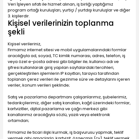
Veri İşleyen sıfatı ile hizmet alınan, iş birliği yaptığımız
program ortağı kuruluşları, yurtiçi / yurtdışı kuruluşlar ve diğer
3. kişilerdir.
Kişisel verilerinizin toplanma
şekli
Kişisel verileriniz,
Firmamız internet sitesi ve mobil uygulamalarındaki formlar
aracılığıyla ad, soyad, TC kimlik numarası, adres, telefon, iş
veya özel e-posta adresi gibi bilgiler ile; kullanıcı adı ve
şifresi kullanılarak giriş yapılan sayfalardaki tercihleri,
gerçekleştirilen işlemlerin IP kayıtları, tarayıcı tarafından
toplanan çerez verileri ile gezinme süre ve detaylarını içeren
veriler, konum verileri şeklinde;
Satış ve pazarlama departmanı çalışanlarımız, şubelerimiz,
tedarikçilerimiz, diğer satış kanalları, kağıt üzerindeki formlar,
kartvizitler, dijital pazarlama ve çağrı merkezi gibi
kanallarımız aracılığıyla sözlü, yazılı veya elektronik
ortamdan;
Firmamız ile ticari ilişki kurmak, iş başvurusu yapmak, teklif
vermek gibi amaçlarla, kartvizit, özgeçmiş (cv), teklif vermek