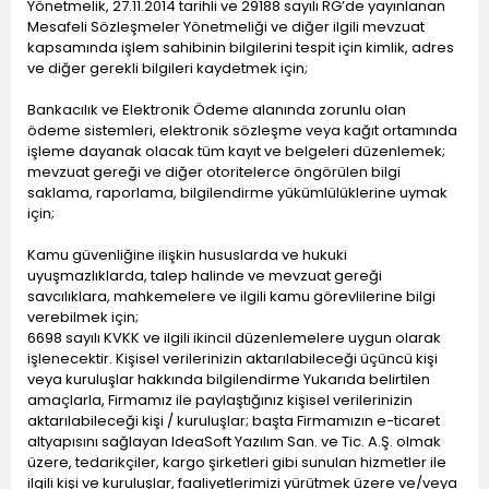
Yönetmelik, 27.11.2014 tarihli ve 29188 sayılı RG’de yayınlanan
Mesafeli Sözleşmeler Yönetmeliği ve diğer ilgili mevzuat
kapsamında işlem sahibinin bilgilerini tespit için kimlik, adres
ve diğer gerekli bilgileri kaydetmek için;
Bankacılık ve Elektronik Ödeme alanında zorunlu olan
ödeme sistemleri, elektronik sözleşme veya kağıt ortamında
işleme dayanak olacak tüm kayıt ve belgeleri düzenlemek;
mevzuat gereği ve diğer otoritelerce öngörülen bilgi
saklama, raporlama, bilgilendirme yükümlülüklerine uymak
için;
Kamu güvenliğine ilişkin hususlarda ve hukuki
uyuşmazlıklarda, talep halinde ve mevzuat gereği
savcılıklara, mahkemelere ve ilgili kamu görevlilerine bilgi
verebilmek için;
6698 sayılı KVKK ve ilgili ikincil düzenlemelere uygun olarak
işlenecektir. Kişisel verilerinizin aktarılabileceği üçüncü kişi
veya kuruluşlar hakkında bilgilendirme Yukarıda belirtilen
amaçlarla, Firmamız ile paylaştığınız kişisel verilerinizin
aktarılabileceği kişi / kuruluşlar; başta Firmamızın e-ticaret
altyapısını sağlayan IdeaSoft Yazılım San. ve Tic. A.Ş. olmak
üzere, tedarikçiler, kargo şirketleri gibi sunulan hizmetler ile
ilgili kişi ve kuruluşlar, faaliyetlerimizi yürütmek üzere ve/veya