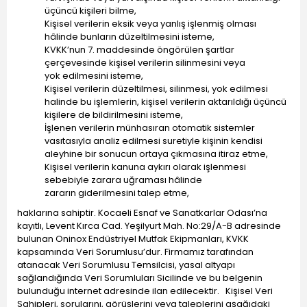
üçüncü kişileri bilme,
Kişisel verilerin eksik veya yanlış işlenmiş olması
hâlinde bunların düzeltilmesini isteme,
KVKK’nun 7. maddesinde öngörülen şartlar
çerçevesinde kişisel verilerin silinmesini veya
yok edilmesini isteme,
Kişisel verilerin düzeltilmesi, silinmesi, yok edilmesi
halinde bu işlemlerin, kişisel verilerin aktarıldığı üçüncü
kişilere de bildirilmesini isteme,
İşlenen verilerin münhasıran otomatik sistemler
vasıtasıyla analiz edilmesi suretiyle kişinin kendisi
aleyhine bir sonucun ortaya çıkmasına itiraz etme,
Kişisel verilerin kanuna aykırı olarak işlenmesi
sebebiyle zarara uğraması hâlinde
zararın giderilmesini talep etme,
haklarına sahiptir. Kocaeli Esnaf ve Sanatkarlar Odası’na
kayıtlı, Levent Kırca Cad. Yeşilyurt Mah. No:29/A-B adresinde
bulunan Oninox Endüstriyel Mutfak Ekipmanları, KVKK
kapsamında Veri Sorumlusu’dur. Firmamız tarafından
atanacak Veri Sorumlusu Temsilcisi, yasal altyapı
sağlandığında Veri Sorumluları Sicilinde ve bu belgenin
bulunduğu internet adresinde ilan edilecektir. Kişisel Veri
Sahipleri, sorularını, görüşlerini veya taleplerini aşağıdaki