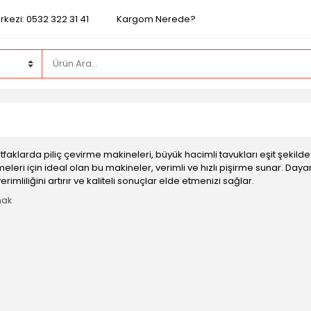
kezi: 0532 322 31 41
Kargom Nerede?
tfaklarda piliç çevirme makineleri, büyük hacimli tavukları eşit şekil
meleri için ideal olan bu makineler, verimli ve hızlı pişirme sunar. Dayanı
imliliğini artırır ve kaliteli sonuçlar elde etmenizi sağlar.