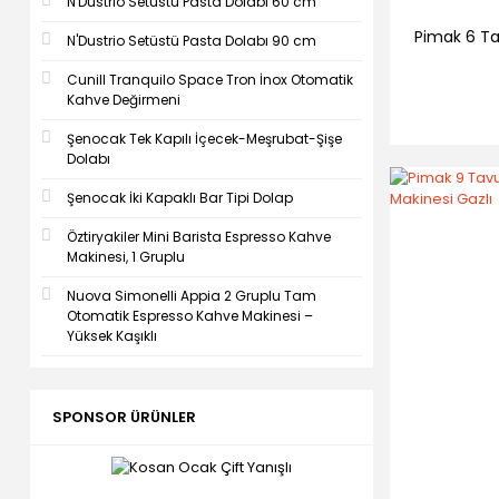
N'Dustrio Setüstü Pasta Dolabı 60 cm
Pimak 6 Ta
N'Dustrio Setüstü Pasta Dolabı 90 cm
Cunill Tranquilo Space Tron İnox Otomatik
Kahve Değirmeni
Şenocak Tek Kapılı İçecek-Meşrubat-Şişe
Dolabı
Şenocak İki Kapaklı Bar Tipi Dolap
Öztiryakiler Mini Barista Espresso Kahve
Makinesi, 1 Gruplu
Nuova Simonelli Appia 2 Gruplu Tam
Otomatik Espresso Kahve Makinesi –
Yüksek Kaşıklı
SPONSOR ÜRÜNLER