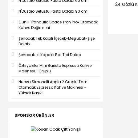
N'Dustrio Setüstü Pasta Dolabı 60 cm
24 Gözlü 
N'Dustrio Setüstü Pasta Dolabı 90 cm
Cunill Tranquilo Space Tron İnox Otomatik
Kahve Değirmeni
Şenocak Tek Kapılı İçecek-Meşrubat-Şişe
Dolabı
Şenocak İki Kapaklı Bar Tipi Dolap
Öztiryakiler Mini Barista Espresso Kahve
Makinesi, 1 Gruplu
Nuova Simonelli Appia 2 Gruplu Tam
Otomatik Espresso Kahve Makinesi –
Yüksek Kaşıklı
SPONSOR ÜRÜNLER