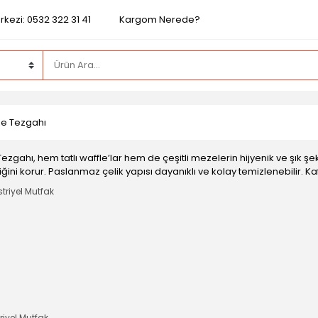
kezi: 0532 322 31 41
Kargom Nerede?
e Tezgahı
zgahı, hem tatlı waffle’lar hem de çeşitli mezelerin hijyenik ve şık şe
iğini korur. Paslanmaz çelik yapısı dayanıklı ve kolay temizlenebilir. Ka
riyel Mutfak