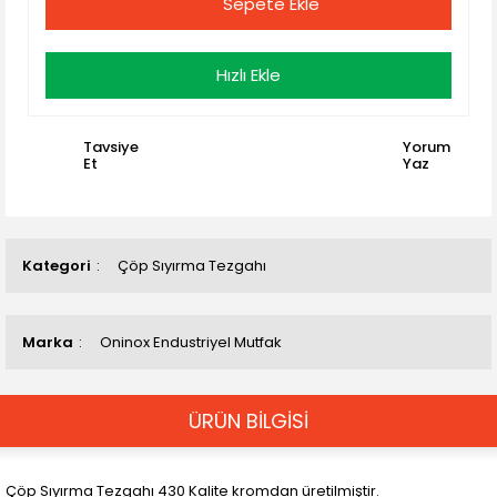
Sepete Ekle
Hızlı Ekle
Tavsiye
Yorum
Et
Yaz
Kategori
Çöp Sıyırma Tezgahı
Marka
Oninox Endustriyel Mutfak
ÜRÜN BİLGİSİ
Çöp Sıyırma Tezgahı 430 Kalite kromdan üretilmiştir.