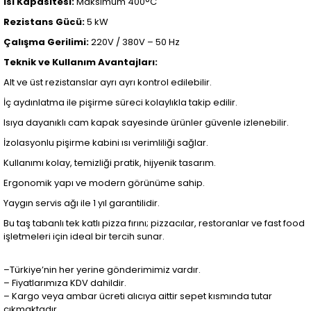
Isı Kapasitesi:
Maksimum 400°C
Rezistans Gücü:
5 kW
Çalışma Gerilimi:
220V / 380V – 50 Hz
Teknik ve Kullanım Avantajları:
Alt ve üst rezistanslar ayrı ayrı kontrol edilebilir.
İç aydınlatma ile pişirme süreci kolaylıkla takip edilir.
Isıya dayanıklı cam kapak sayesinde ürünler güvenle izlenebilir.
İzolasyonlu pişirme kabini ısı verimliliği sağlar.
Kullanımı kolay, temizliği pratik, hijyenik tasarım.
Ergonomik yapı ve modern görünüme sahip.
Yaygın servis ağı ile 1 yıl garantilidir.
Bu taş tabanlı tek katlı pizza fırını; pizzacılar, restoranlar ve fast food
işletmeleri için ideal bir tercih sunar.
–Türkiye’nin her yerine gönderimimiz vardır.
– Fiyatlarımıza KDV dahildir.
– Kargo veya ambar ücreti alıcıya aittir sepet kısmında tutar
çıkmaktadır.