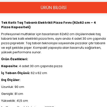
ÜRÜN BİLGİSİ
Tek Katlı Taş Tabanlı Elektrikli Pizza Fırını (62x62 cm – 4
Pizza Kapasiteli)
Profesyonel mutfaklar için tasarlanan 62x62 cm ölçülerindeki taş
tabanlı tek katlı elektrikli pizza fırını, aynı anda 4 adet 30 cm çapında
pizza pişirebilir. Taş taban teknolojisi sayesinde pizzalar çıtır tabanlı
ve eşit şekilde pişer. Kompakt yapısıyla alan tasarrufu sağlarken,
yüksek performans sunar.
Ürün Özellikleri:
Kapasite:
4 adet 30 cm çapında pizza
İç Taban Ölçüsü:
62 x 62 cm
Dış Ölçüler:
Uzunluk: 90 cm
Genişlik: 81 cm
Yükseklik: 41,5 cm