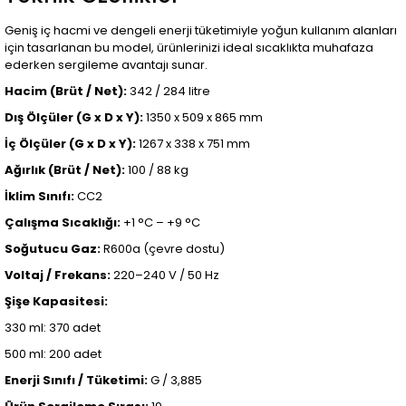
Geniş iç hacmi ve dengeli enerji tüketimiyle yoğun kullanım alanları
için tasarlanan bu model, ürünlerinizi ideal sıcaklıkta muhafaza
ederken sergileme avantajı sunar.
Hacim (Brüt / Net):
342 / 284 litre
Dış Ölçüler (G x D x Y):
1350 x 509 x 865 mm
İç Ölçüler (G x D x Y):
1267 x 338 x 751 mm
Ağırlık (Brüt / Net):
100 / 88 kg
İklim Sınıfı:
CC2
Çalışma Sıcaklığı:
+1 °C – +9 °C
Soğutucu Gaz:
R600a (çevre dostu)
Voltaj / Frekans:
220–240 V / 50 Hz
Şişe Kapasitesi:
330 ml: 370 adet
500 ml: 200 adet
Enerji Sınıfı / Tüketimi:
G / 3,885