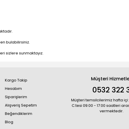
ktadır.
n bulabilirsiniz.
nleri sizlere sunmaktayız.
Müşteri Hizmetle
Kargo Takip
0532 322 3
Hesabım
Siparişlerim
Müşteri temsilcilerimiz hafta içi:
Alışveriş Sepetim
C.tesi 09:00 - 17:00 saatleri ar
vermektedir.
Beğendiklerim
Blog