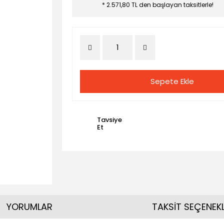
* 2.571,80 TL den başlayan taksitlerle!
Sepete Ekle
Tavsiye
Et
YORUMLAR
TAKSİT SEÇENEKL