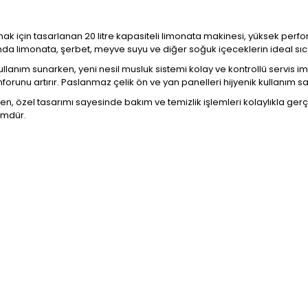
mak için tasarlanan 20 litre kapasiteli limonata makinesi, yüksek per
rında limonata, şerbet, meyve suyu ve diğer soğuk içeceklerin ideal sı
llanım sunarken, yeni nesil musluk sistemi kolay ve kontrollü servis
nforunu artırır. Paslanmaz çelik ön ve yan panelleri hijyenik kullanım
n, özel tasarımı sayesinde bakım ve temizlik işlemleri kolaylıkla gerçek
ümdür.