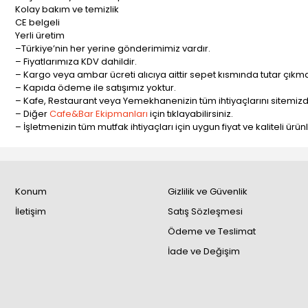
Kolay bakım ve temizlik
CE belgeli
Yerli üretim
–Türkiye’nin her yerine gönderimimiz vardır.
– Fiyatlarımıza KDV dahildir.
– Kargo veya ambar ücreti alıcıya aittir sepet kısmında tutar çıkma
– Kapıda ödeme ile satışımız yoktur.
– Kafe, Restaurant veya Yemekhanenizin tüm ihtiyaçlarını sitemizde
– Diğer
Cafe&Bar Ekipmanları
için tıklayabilirsiniz.
– İşletmenizin tüm mutfak ihtiyaçları için uygun fiyat ve kaliteli ürü
Konum
Gizlilik ve Güvenlik
İletişim
Satış Sözleşmesi
Ödeme ve Teslimat
İade ve Değişim