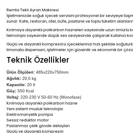
Remta Tekli Ayran Makinesi
İşletmenizde soğuk içecek servisini profesyonel bir seviyeye taşı
sunar. Kafe, restoran, otel, büfe, pastane ve toplu tüketim alanla
Kırılmaya dayanıklı polikarbon hazneleri sayesinde uzun ömürlü ku
teknolojisi sayesinde düşük ses seviyesinde çalışarak kullanıcı ko
Güçlü ve dayanıklı kompresörü içeceklerinizi hızlı şekilde soğuturke
limonata dispenseri, işletmeler için güvenilir ve ekonomik bir çöz
Teknik Özellikler
Ürün Ölçüleri:
485x220x750mm
Ağırlık:
20,5 kg
Kapasite:
20 lt
Güç:
550 Kcal
Voltaj:
220-230 V 50-60 Hz (Monofaze)
Kırılmaya dayanıklı polikarbon hazne
Yeni sistem musluk teknolojisi
Elektromanyetik pompa
Sessiz redüktör motor
Paslanmaz çelik gövde detayları
Güçlü ve dayanıklı kompresör