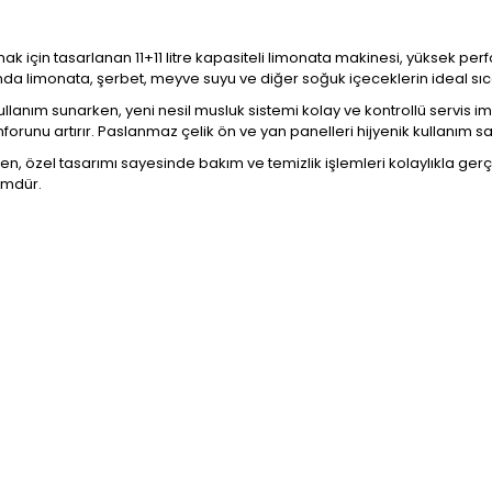
ak için tasarlanan 11+11 litre kapasiteli limonata makinesi, yüksek p
rında limonata, şerbet, meyve suyu ve diğer soğuk içeceklerin ideal sı
llanım sunarken, yeni nesil musluk sistemi kolay ve kontrollü servis
nforunu artırır. Paslanmaz çelik ön ve yan panelleri hijyenik kullanım
n, özel tasarımı sayesinde bakım ve temizlik işlemleri kolaylıkla gerçek
ümdür.