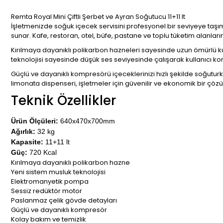
Remta Royal Mini Çiftli Şerbet ve Ayran Soğutucu 11+11 lt
İşletmenizde soğuk içecek servisini profesyonel bir seviyeye taşım
sunar. Kafe, restoran, otel, büfe, pastane ve toplu tüketim alanla
Kırılmaya dayanıklı polikarbon hazneleri sayesinde uzun ömürlü ku
teknolojisi sayesinde düşük ses seviyesinde çalışarak kullanıcı ko
Güçlü ve dayanıklı kompresörü içeceklerinizi hızlı şekilde soğuturke
limonata dispenseri, işletmeler için güvenilir ve ekonomik bir çöz
Teknik Özellikler
Ürün Ölçüleri:
640x470x700mm
Ağırlık:
32 kg
Kapasite:
11+11 lt
Güç:
720 Kcal
Kırılmaya dayanıklı polikarbon hazne
Yeni sistem musluk teknolojisi
Elektromanyetik pompa
Sessiz redüktör motor
Paslanmaz çelik gövde detayları
Güçlü ve dayanıklı kompresör
Kolay bakım ve temizlik