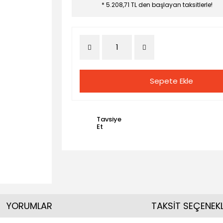
* 5.208,71 TL den başlayan taksitlerle!
Sepete Ekle
Tavsiye
Et
YORUMLAR
TAKSİT SEÇENEKL