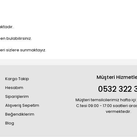
ktadır.
n bulabilirsiniz.
nleri sizlere sunmaktayız.
Müşteri Hizmetle
Kargo Takip
0532 322 3
Hesabım
Siparişlerim
Müşteri temsilcilerimiz hafta içi:
Alışveriş Sepetim
C.tesi 09:00 - 17:00 saatleri ar
vermektedir.
Beğendiklerim
Blog