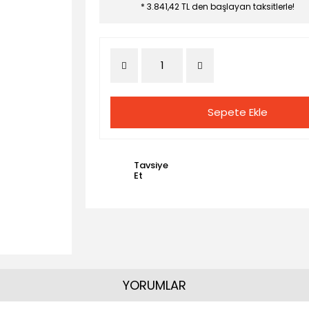
* 3.841,42 TL den başlayan taksitlerle!
Sepete Ekle
Tavsiye
Et
YORUMLAR