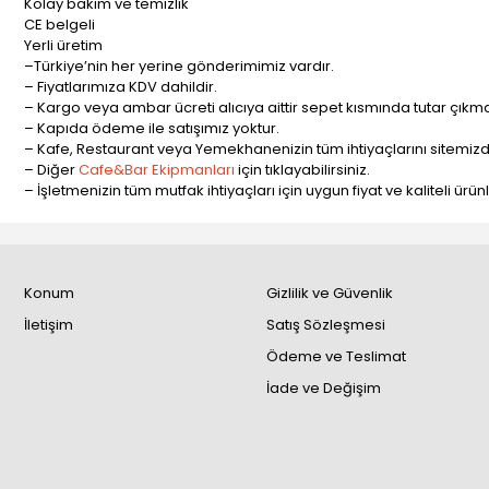
Kolay bakım ve temizlik
CE belgeli
Yerli üretim
–Türkiye’nin her yerine gönderimimiz vardır.
– Fiyatlarımıza KDV dahildir.
– Kargo veya ambar ücreti alıcıya aittir sepet kısmında tutar çıkma
– Kapıda ödeme ile satışımız yoktur.
– Kafe, Restaurant veya Yemekhanenizin tüm ihtiyaçlarını sitemizde
– Diğer
Cafe&Bar Ekipmanları
için tıklayabilirsiniz.
– İşletmenizin tüm mutfak ihtiyaçları için uygun fiyat ve kaliteli ürü
Konum
Gizlilik ve Güvenlik
İletişim
Satış Sözleşmesi
Ödeme ve Teslimat
İade ve Değişim