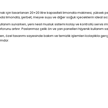
mak için tasarlanan 20+20 litre kapasiteli limonata makinesi, yüksek
rında limonata, şerbet, meyve suyu ve diğer soğuk içeceklerin ideal sı
llanım sunarken, yeni nesil musluk sistemi kolay ve kontrollü servis
nforunu artırır. Paslanmaz çelik ön ve yan panelleri hijyenik kullanım
n, özel tasarımı sayesinde bakım ve temizlik işlemleri kolaylıkla gerçek
ümdür.