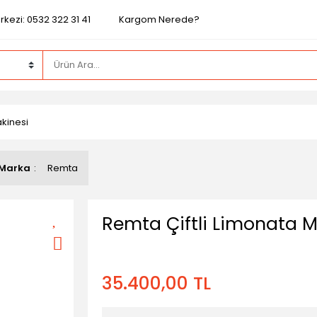
kezi: 0532 322 31 41
Kargom Nerede?
akinesi
Marka
Remta
Remta Çiftli Limonata M
35.400,00 TL