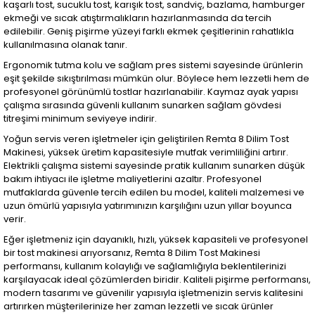
kaşarlı tost, sucuklu tost, karışık tost, sandviç, bazlama, hamburger
ekmeği ve sıcak atıştırmalıkların hazırlanmasında da tercih
edilebilir. Geniş pişirme yüzeyi farklı ekmek çeşitlerinin rahatlıkla
kullanılmasına olanak tanır.
Ergonomik tutma kolu ve sağlam pres sistemi sayesinde ürünlerin
eşit şekilde sıkıştırılması mümkün olur. Böylece hem lezzetli hem de
profesyonel görünümlü tostlar hazırlanabilir. Kaymaz ayak yapısı
çalışma sırasında güvenli kullanım sunarken sağlam gövdesi
titreşimi minimum seviyeye indirir.
Yoğun servis veren işletmeler için geliştirilen Remta 8 Dilim Tost
Makinesi, yüksek üretim kapasitesiyle mutfak verimliliğini artırır.
Elektrikli çalışma sistemi sayesinde pratik kullanım sunarken düşük
bakım ihtiyacı ile işletme maliyetlerini azaltır. Profesyonel
mutfaklarda güvenle tercih edilen bu model, kaliteli malzemesi ve
uzun ömürlü yapısıyla yatırımınızın karşılığını uzun yıllar boyunca
verir.
Eğer işletmeniz için dayanıklı, hızlı, yüksek kapasiteli ve profesyonel
bir tost makinesi arıyorsanız, Remta 8 Dilim Tost Makinesi
performansı, kullanım kolaylığı ve sağlamlığıyla beklentilerinizi
karşılayacak ideal çözümlerden biridir. Kaliteli pişirme performansı,
modern tasarımı ve güvenilir yapısıyla işletmenizin servis kalitesini
artırırken müşterilerinize her zaman lezzetli ve sıcak ürünler