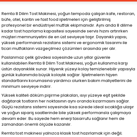
Remta 8 Dilim Tost Makinesi, yoğun tempoda çalışan kafe, restoran,
büfe, otel, kantin ve fast food işletmeleri için geliştirilmiş
profesyonel bir endüstriyel mutfak ekipmanıdır. Aynı anda 8 dilime
kadar tost hazırlama kapasitesi sayesinde servis hızını artırırken
müşteri memnuniyetini de en üst seviyeye taşır. Dayanıklı yapısı,
yüksek performanslı rezistans sistemi ve ergonomik tasarımı ile
ticari mutfakların vazgeçilmez çözümleri arasında yer alır.
Paslanmaz çelik gövdesi sayesinde uzun yıllar güvenle
kullanılabilen Remta 8 Dilim Tost Makinesi, yoğun kullanıma karşı
üstün dayanıklılık sunar. Hijyenik yüzeyi kolay temizlenebilir yapısıyla
günlük kullanımda büyük kolaylık sağlar. İşletmelerin hijyen
standartlarını korumasına yardımcı olurken bakım maliyetlerini de
minimum seviyeye indirir.
Yüksek kaliteli döküm pişirme plakaları, ısıyı yüzeye eşit şekilde
dağıtarak tostların her noktasının aynı oranda kızarmasını sağlar.
Güçlü rezistans sistemi sayesinde kısa sürede ideal sıcaklığa ulaşır
ve yoğun sipariş saatlerinde bile yüksek performansla çalışmaya
devam eder. Bu sayede hem enerji tasarrufu sağlanır hem de
zamandan önemli ölçüde kazanılır.
Remta tost makinesi yalnızca klasik tost hazırlamak için değil;