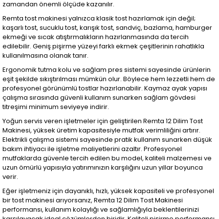
zamandan önemli ölçüde kazanılır.
Remta tost makinesi yalnızca klasik tost hazırlamak için değil;
kaşarlı tost, sucuklu tost, karışık tost, sandviç, bazlama, hamburger
ekmeği ve sıcak atıştırmalıkların hazırlanmasında da tercih
edilebilir. Geniş pişirme yüzeyi farklı ekmek çeşitlerinin rahatlıkla
kullanılmasına olanak tanır.
Ergonomik tutma kolu ve sağlam pres sistemi sayesinde ürünlerin
eşit şekilde sıkıştırılması mümkün olur. Böylece hem lezzetli hem de
profesyonel görünümlü tostlar hazırlanabilir. Kaymaz ayak yapısı
çalışma sırasında güvenli kullanım sunarken sağlam gövdesi
titreşimi minimum seviyeye indirir.
Yoğun servis veren işletmeler için geliştirilen Remta 12 Dilim Tost
Makinesi, yüksek üretim kapasitesiyle mutfak verimliliğini artırır.
Elektrikli çalışma sistemi sayesinde pratik kullanım sunarken düşük
bakım ihtiyacı ile işletme maliyetlerini azaltır. Profesyonel
mutfaklarda güvenle tercih edilen bu model, kaliteli malzemesi ve
uzun ömürlü yapısıyla yatırımınızın karşılığını uzun yıllar boyunca
verir.
Eğer işletmeniz için dayanıklı, hızlı, yüksek kapasiteli ve profesyonel
bir tost makinesi arıyorsanız, Remta 12 Dilim Tost Makinesi
performansı, kullanım kolaylığı ve sağlamlığıyla beklentilerinizi
karşılayacak ideal çözümlerden biridir. Kaliteli pişirme performansı,