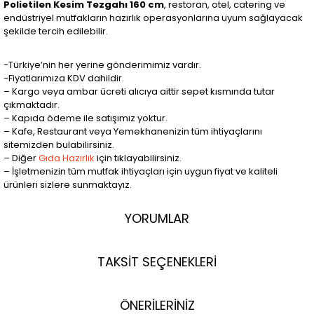
Polietilen Kesim Tezgahı 160 cm
, restoran, otel, catering ve
endüstriyel mutfakların hazırlık operasyonlarına uyum sağlayacak
şekilde tercih edilebilir.
-Türkiye’nin her yerine gönderimimiz vardır.
-Fiyatlarımıza KDV dahildir.
– Kargo veya ambar ücreti alıcıya aittir sepet kısmında tutar
çıkmaktadır.
– Kapıda ödeme ile satışımız yoktur.
– Kafe, Restaurant veya Yemekhanenizin tüm ihtiyaçlarını
sitemizden bulabilirsiniz.
– Diğer
Gıda Hazırlık
için tıklayabilirsiniz.
– İşletmenizin tüm mutfak ihtiyaçları için uygun fiyat ve kaliteli
ürünleri sizlere sunmaktayız.
YORUMLAR
TAKSİT SEÇENEKLERİ
ÖNERİLERİNİZ