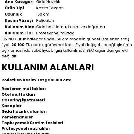
Ana Kategori
Gıda Hazırlık
Ürün Tipi
Kesim Tezgahı
Uzunluk
160 cm
Kesim Yüzeyi
Polietilen
Kullanım Alanı
Gıda hazırlama, kesim ve doğrama
Kullanım Tipi
Profesyonel mutfak
ONİNOX ürün kategorisinde 160 cm modelin güncel listelenen satış
fiyatı
20.100 TL
olarak görünmektedir. Fiyat değişebileceği için ürün
açıklamasında sabit fiyat bilgisi kullanılması SEO açısından gerekli
değildir.
KULLANIM ALANLARI
Polietilen Kesim Tezgahı 160 cm
;
Restoran mutfakları
Otel mutfakları
Catering işletmeleri
Kasaplar
Gıda hazırlık alanları
Yemekhaneler
Toplu yemek üretim tesisleri
Profesyonel mutfaklar