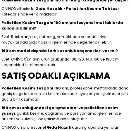
Polietilen Kesim Tezgahı 160 cm hangi kategoride yer alıyor?
ONİNOX sitesinde
Gıda Hazırlık > Polietilen Kesme Tahtası
kategorisinde yer almaktadır.
Polietilen Kesim Tezgahı 160 cm profesyonel mutfaklarda
kullanılabilir mi?
Evet. Restoran, otel, catering, yemekhane ve endüstriyel
mutfaklardaki gıda hazırlık işlemlerinde değerlendirilebilir.
160 cm model dışında farklı uzunluk seçenekleri var mı?
Evet. ONİNOX'un aynı ürün grubunda 100, 120, 140, 160 ve 190 cm
seçenekleri listelenmektedir.
SATIŞ ODAKLI AÇIKLAMA
Polietilen Kesim Tezgahı 160 cm
, profesyonel mutfaklarda daha
geniş bir gıda hazırlık ve kesim alanına ihtiyaç duyan işletmeler için
güçlü bir çözümdür.
160 cm uzunluğundaki çalışma alanı ve polietilen kesim
yüzeyi
, günlük kesme, doğrama ve porsiyonlama işlemlerinde
düzenli ve kullanışlı bir çalışma alanı oluşturur.
ONİNOX'un profesyonel
Gıda Hazırlık
ürün grubunda yer alan