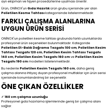
ayrı ekipman ve hijyen prosedürlerine uyulması önerilir.
Ürün, ONİNOX'un
Gıda Hazırlık
ürün grubu içerisinde yer alan
Polietilen Kesme Tahtası
kategorisinde listelenmektedir.
FARKLI ÇALIŞMA ALANLARINA
UYGUN ÜRÜN SERİSİ
ONİNOX'un polietilen kesme tahtası grubunda farklı uzunluklarda
profesyonel ürün seçenekleri bulunmaktadır. Kategoride
Polietilen Et-Balık Doğrama Tezgahı 100 cm
,
Polietilen Kesim
Tahtası Tezgahı 120 cm
,
Polietilen Kesim Tahtası Tezgahı
140 cm
,
Polietilen Kesim Tezgahı 160 cm
ve
Polietilen Kesim
Tezgahı 190 cm
modelleri listelenmektedir.
Bu nedenle
Polietilen Kesim Tezgahı 160 cm
, daha geniş
çalışma alanına ihtiyaç duyan profesyonel mutfaklar için ürün serisi
içerisinde konumlandırılmış bir seçenektir.
ÖNE ÇIKAN ÖZELLİKLER
✓ 160 cm çalışma uzunluğu
Profesyonel gıda hazırlama işlemlerinde geniş bir çalışma alanı
sağlar.