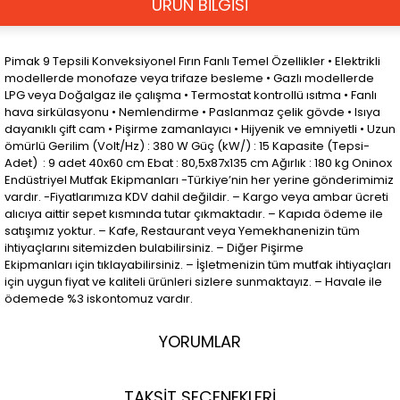
ÜRÜN BİLGİSİ
Pimak 9 Tepsili Konveksiyonel Fırın Fanlı Temel Özellikler • Elektrikli
modellerde monofaze veya trifaze besleme • Gazlı modellerde
LPG veya Doğalgaz ile çalışma • Termostat kontrollü ısıtma • Fanlı
hava sirkülasyonu • Nemlendirme • Paslanmaz çelik gövde • lsıya
dayanıklı çift cam • Pişirme zamanlayıcı • Hijyenik ve emniyetli • Uzun
ömürlü Gerilim (Volt/Hz) : 380 W Güç (kW/) : 15 Kapasite (Tepsi-
Adet) : 9 adet 40x60 cm Ebat : 80,5x87x135 cm Ağırlık : 180 kg Oninox
Endüstriyel Mutfak Ekipmanları -Türkiye’nin her yerine gönderimimiz
vardır. -Fiyatlarımıza KDV dahil değildir. – Kargo veya ambar ücreti
alıcıya aittir sepet kısmında tutar çıkmaktadır. – Kapıda ödeme ile
satışımız yoktur. – Kafe, Restaurant veya Yemekhanenizin tüm
ihtiyaçlarını sitemizden bulabilirsiniz. – Diğer Pişirme
Ekipmanları için tıklayabilirsiniz. – İşletmenizin tüm mutfak ihtiyaçları
için uygun fiyat ve kaliteli ürünleri sizlere sunmaktayız. – Havale ile
ödemede %3 iskontomuz vardır.
YORUMLAR
TAKSİT SEÇENEKLERİ