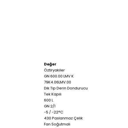
Değer
Öztiryakiler
GN 600.00 LMV K
79K4.06LMV.00
Dik Tip Derin Dondurucu
Tek Kapılı
600 L
GN 2/1
-5 / -22°C
430 Paslanmaz Çelik
Fan Soğutmalı