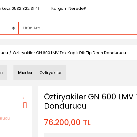
kezi: 0532 322 31 41
Kargom Nerede?
tucu
Öztiryakiler GN 600 LMV Tek Kapılı Dik Tip Derin Dondurucu
rı
Marka
Öztiryakiler
Öztiryakiler GN 600 LMV T
Dondurucu
76.200,00 TL