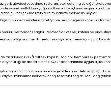
az çelik gövdesi sayesinde restoran, otel, catering ve diğer profesyon
 profesyonel mutfakların yoğun kullanım ihtiyaçlarına uygun olarak t
aların güvenli şekilde uzun süre muhafaza edilmesini sağlar.
ılımı sunarak ürünlerin tazeliğini ve besin değerini korur. Dik tip
ömürlü performans sağlar. Restoranlar, oteller, kafeler ve endüstriye
i verimliliği ve güvenilir performansıyla işletmeniz için güçlü bir yatır
 tasarlanan GN 2/1 raflı tek kapılı buzdolabı, hem yüksek performa
ayanıklılığı bir arada sunar. HACCP standartlarına uygun dijital kont
tarak gıdalarınızın tazeliğini en iyi şekilde korur. Defrost sırasında b
 kaybını minimuma indirerek enerji tasarrufu sağlar. Yönü değiştirileb