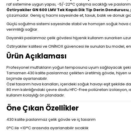
raf sistemine uygun yapısı, -5/-22°C çalışma sıcaklığı ve paslanm
Öztiryakiler GN 600 LMV Tek Kapılı Dik Tip Derin Dondurucu
,
çözümüdür. Geniş iç hacmi sayesinde et, tavuk, balık ve donuk gıd
Güçlü soğutma sistemi sayesinde stabil ve homojen soğuk hava dağ
verimliliği sağlar.
Dayanıklı paslanmaz çelik gövdesi hijyenik kullanım sunarken uzun 
Öztiryakiler kalitesi ve ONİNOX güvencesi ile sunulan bu model, enerj
Ürün Açıklaması
Profesyonel mutfakların yoğun temposuna uyum sağlayacak şekilde
Tamamen 430 kalite paslanmaz çelikten üretilmiş gövde, hijyen ve d
biçimde ayarlanabilir.
Özel tasarım hava kanalları, içerideki soğuk havayı eşit şekilde dağı
80 mm kalınlığındaki çevre dostu HFC-Free poliüretan izolasyon, ısı
kullanım kolaylığı ön plandadır.
Öne Çıkan Özellikler
430 kalite paslanmaz çelik gövde ve iç tasarım
0°C ile +10°C arasında ayarlanabilir sıcaklık