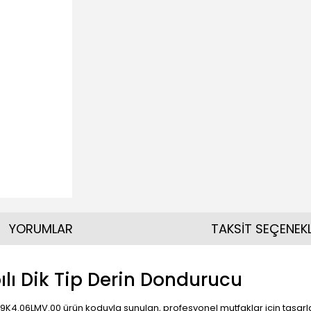
YORUMLAR
TAKSİT SEÇENEKL
ılı Dik Tip Derin Dondurucu
79K4.06LMV.00 ürün koduyla sunulan, profesyonel mutfaklar için tasarl