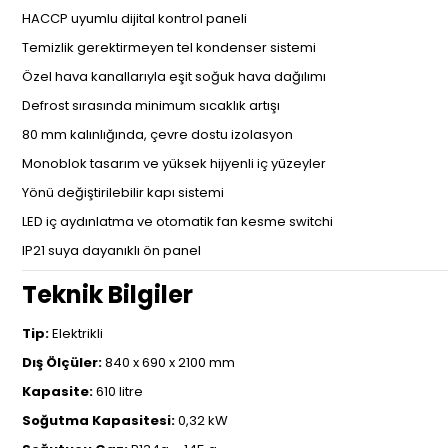
HACCP uyumlu dijital kontrol paneli
Temizlik gerektirmeyen tel kondenser sistemi
Özel hava kanallarıyla eşit soğuk hava dağılımı
Defrost sırasında minimum sıcaklık artışı
80 mm kalınlığında, çevre dostu izolasyon
Monoblok tasarım ve yüksek hijyenli iç yüzeyler
Yönü değiştirilebilir kapı sistemi
LED iç aydınlatma ve otomatik fan kesme switchi
IP21 suya dayanıklı ön panel
Teknik Bilgiler
Tip:
Elektrikli
Dış Ölçüler:
840 x 690 x 2100 mm
Kapasite:
610 litre
Soğutma Kapasitesi:
0,32 kW