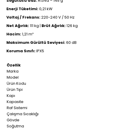
Soğutucu Gaz:
R134a – 145 g
Enerji Tüketimi:
0,21 kW
Voltaj / Frekans:
220-240 V / 50 Hz
Net Ağırlık:
111 kg |
Brüt Ağırlık:
126 kg
Hacim:
1,21 m³
Maksimum Gürültü Seviyesi:
60 dB
Koruma Sınıfı:
IPX5
Özellik
Marka
Model
Ürün Kodu
Ürün Tipi
Kapı
Kapasite
Raf Sistemi
Çalışma Sıcaklığı
Gövde
Soğutma