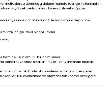
el mutfaklarda donmuş gıdaların muhafazası için kullanılabilir.
asarlanmış yüksek performanslı bir endüstriyel soğutma
 tasarımı sayesinde dar alanlarda bile maksimum depolama
l mutfaklar için ideal bir çözümdür.
ımdır.
ns hem de uzun ömürlü kullanım sunar.
rol paneli sayesinde sıcaklık 0°C ile -18°C arasında hassas
ile minimum sıcaklık artışıyla ürünlerin bozulmasını engeller.
ilir kapılar, LED aydınlatma ve otomatik fan kesme özelliğiyle