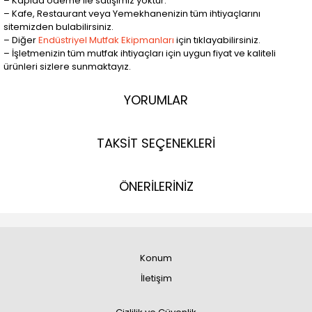
– Kapıda ödeme ile satışımız yoktur.
– Kafe, Restaurant veya Yemekhanenizin tüm ihtiyaçlarını
sitemizden bulabilirsiniz.
– Diğer
Endüstriyel Mutfak Ekipmanları
için tıklayabilirsiniz.
– İşletmenizin tüm mutfak ihtiyaçları için uygun fiyat ve kaliteli
ürünleri sizlere sunmaktayız.
YORUMLAR
TAKSİT SEÇENEKLERİ
ÖNERİLERİNİZ
Konum
İletişim