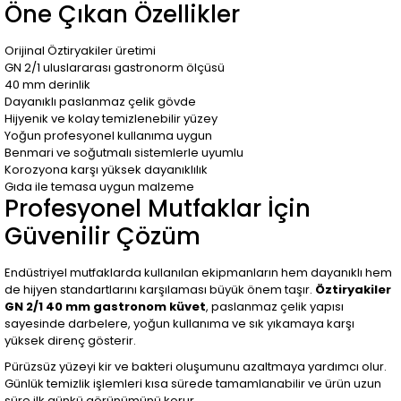
Öne Çıkan Özellikler
Orijinal Öztiryakiler üretimi
GN 2/1 uluslararası gastronorm ölçüsü
40 mm derinlik
Dayanıklı paslanmaz çelik gövde
Hijyenik ve kolay temizlenebilir yüzey
Yoğun profesyonel kullanıma uygun
Benmari ve soğutmalı sistemlerle uyumlu
Korozyona karşı yüksek dayanıklılık
Gıda ile temasa uygun malzeme
Profesyonel Mutfaklar İçin
Güvenilir Çözüm
Endüstriyel mutfaklarda kullanılan ekipmanların hem dayanıklı hem
de hijyen standartlarını karşılaması büyük önem taşır.
Öztiryakiler
GN 2/1 40 mm gastronom küvet
, paslanmaz çelik yapısı
sayesinde darbelere, yoğun kullanıma ve sık yıkamaya karşı
yüksek direnç gösterir.
Pürüzsüz yüzeyi kir ve bakteri oluşumunu azaltmaya yardımcı olur.
Günlük temizlik işlemleri kısa sürede tamamlanabilir ve ürün uzun
süre ilk günkü görünümünü korur.