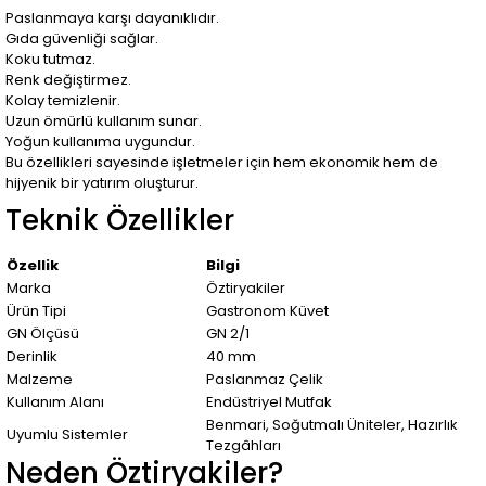
Paslanmaya karşı dayanıklıdır.
Gıda güvenliği sağlar.
Koku tutmaz.
Renk değiştirmez.
Kolay temizlenir.
Uzun ömürlü kullanım sunar.
Yoğun kullanıma uygundur.
Bu özellikleri sayesinde işletmeler için hem ekonomik hem de
hijyenik bir yatırım oluşturur.
Teknik Özellikler
Özellik
Bilgi
Marka
Öztiryakiler
Ürün Tipi
Gastronom Küvet
GN Ölçüsü
GN 2/1
Derinlik
40 mm
Malzeme
Paslanmaz Çelik
Kullanım Alanı
Endüstriyel Mutfak
Benmari, Soğutmalı Üniteler, Hazırlık
Uyumlu Sistemler
Tezgâhları
Neden Öztiryakiler?