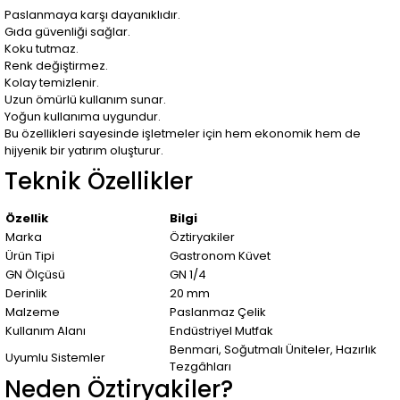
Paslanmaya karşı dayanıklıdır.
Gıda güvenliği sağlar.
Koku tutmaz.
Renk değiştirmez.
Kolay temizlenir.
Uzun ömürlü kullanım sunar.
Yoğun kullanıma uygundur.
Bu özellikleri sayesinde işletmeler için hem ekonomik hem de
hijyenik bir yatırım oluşturur.
Teknik Özellikler
Özellik
Bilgi
Marka
Öztiryakiler
Ürün Tipi
Gastronom Küvet
GN Ölçüsü
GN 1/4
Derinlik
20 mm
Malzeme
Paslanmaz Çelik
Kullanım Alanı
Endüstriyel Mutfak
Benmari, Soğutmalı Üniteler, Hazırlık
Uyumlu Sistemler
Tezgâhları
Neden Öztiryakiler?