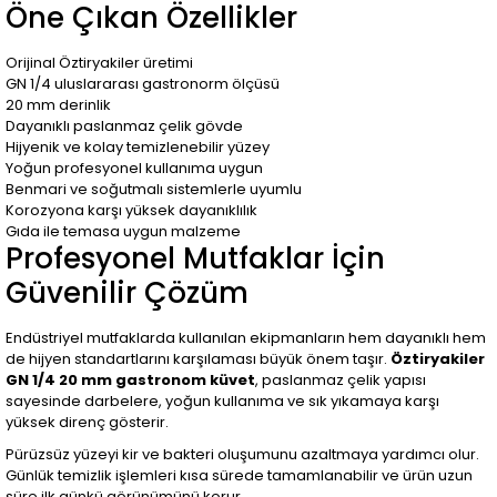
Öne Çıkan Özellikler
Orijinal Öztiryakiler üretimi
GN 1/4 uluslararası gastronorm ölçüsü
20 mm derinlik
Dayanıklı paslanmaz çelik gövde
Hijyenik ve kolay temizlenebilir yüzey
Yoğun profesyonel kullanıma uygun
Benmari ve soğutmalı sistemlerle uyumlu
Korozyona karşı yüksek dayanıklılık
Gıda ile temasa uygun malzeme
Profesyonel Mutfaklar İçin
Güvenilir Çözüm
Endüstriyel mutfaklarda kullanılan ekipmanların hem dayanıklı hem
de hijyen standartlarını karşılaması büyük önem taşır.
Öztiryakiler
GN 1/4 20 mm gastronom küvet
, paslanmaz çelik yapısı
sayesinde darbelere, yoğun kullanıma ve sık yıkamaya karşı
yüksek direnç gösterir.
Pürüzsüz yüzeyi kir ve bakteri oluşumunu azaltmaya yardımcı olur.
Günlük temizlik işlemleri kısa sürede tamamlanabilir ve ürün uzun
süre ilk günkü görünümünü korur.