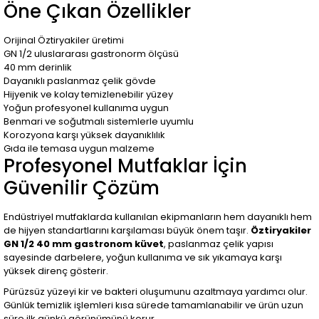
Öne Çıkan Özellikler
Orijinal Öztiryakiler üretimi
GN 1/2 uluslararası gastronorm ölçüsü
40 mm derinlik
Dayanıklı paslanmaz çelik gövde
Hijyenik ve kolay temizlenebilir yüzey
Yoğun profesyonel kullanıma uygun
Benmari ve soğutmalı sistemlerle uyumlu
Korozyona karşı yüksek dayanıklılık
Gıda ile temasa uygun malzeme
Profesyonel Mutfaklar İçin
Güvenilir Çözüm
Endüstriyel mutfaklarda kullanılan ekipmanların hem dayanıklı hem
de hijyen standartlarını karşılaması büyük önem taşır.
Öztiryakiler
GN 1/2 40 mm gastronom küvet
, paslanmaz çelik yapısı
sayesinde darbelere, yoğun kullanıma ve sık yıkamaya karşı
yüksek direnç gösterir.
Pürüzsüz yüzeyi kir ve bakteri oluşumunu azaltmaya yardımcı olur.
Günlük temizlik işlemleri kısa sürede tamamlanabilir ve ürün uzun
süre ilk günkü görünümünü korur.