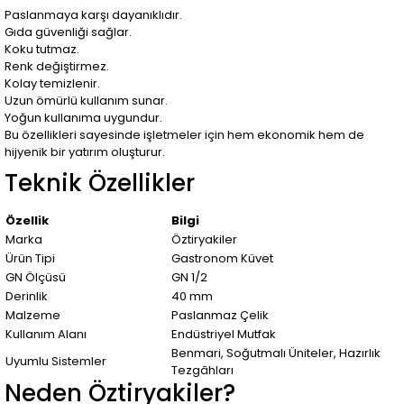
Paslanmaya karşı dayanıklıdır.
Gıda güvenliği sağlar.
Koku tutmaz.
Renk değiştirmez.
Kolay temizlenir.
Uzun ömürlü kullanım sunar.
Yoğun kullanıma uygundur.
Bu özellikleri sayesinde işletmeler için hem ekonomik hem de
hijyenik bir yatırım oluşturur.
Teknik Özellikler
Özellik
Bilgi
Marka
Öztiryakiler
Ürün Tipi
Gastronom Küvet
GN Ölçüsü
GN 1/2
Derinlik
40 mm
Malzeme
Paslanmaz Çelik
Kullanım Alanı
Endüstriyel Mutfak
Benmari, Soğutmalı Üniteler, Hazırlık
Uyumlu Sistemler
Tezgâhları
Neden Öztiryakiler?