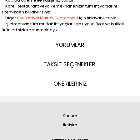
– Kapıda ödeme ile satışımız yoktur.
– Kafe, Restaurant veya Yemekhanenizin tüm ihtiyaçlarını
sitemizden bulabilirsiniz.
– Diğer
Endüstriyel Mutfak Ekipmanları
için tıklayabilirsiniz.
– İşletmenizin tüm mutfak ihtiyaçları için uygun fiyat ve kaliteli
ürünleri sizlere sunmaktayız.
YORUMLAR
TAKSİT SEÇENEKLERİ
ÖNERİLERİNİZ
Konum
İletişim