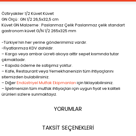
Öztiryakiler 1/2 Küvet Küvet
GN Ölçü : GN 1/2 26,5x32,5 cm
Küvet GN Malzeme : Paslanmaz Çelik Paslanmaz çelik standart
gastronom küvet G/N 1/2 265x325 mm
-Türkiye’nin her yerine gönderimimiz vardır.
-Fiyatlarımıza KDV dahildir.
– Kargo veya ambar ücreti alıcıya aittir sepet kısmında tutar
çıkmaktadır.
– Kapıda ödeme ile satışımız yoktur.
– Kafe, Restaurant veya Yemekhanenizin tüm ihtiyaçlarını
sitemizden bulabilirsiniz.
– Diğer
Endüstriyel Mutfak Ekipmanları
için tıklayabilirsiniz.
– İşletmenizin tüm mutfak ihtiyaçları için uygun fiyat ve kaliteli
ürünleri sizlere sunmaktayız.
YORUMLAR
TAKSİT SEÇENEKLERİ