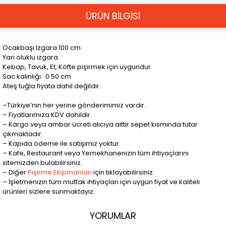
ÜRÜN BİLGİSİ
Ocakbaşı Izgara 100 cm
Yarı oluklu ızgara.
Kebap, Tavuk, Et, Köfte pişirmek için uygundur.
Sac kalınlığı : 0.50 cm
Ateş tuğla fiyata dahil değildir.
–Türkiye’nin her yerine gönderimimiz vardır.
– Fiyatlarımıza KDV dahildir.
– Kargo veya ambar ücreti alıcıya aittir sepet kısmında tutar
çıkmaktadır.
– Kapıda ödeme ile satışımız yoktur.
– Kafe, Restaurant veya Yemekhanenizin tüm ihtiyaçlarını
sitemizden bulabilirsiniz.
– Diğer
Pişirme Ekipmanları
için tıklayabilirsiniz.
– İşletmenizin tüm mutfak ihtiyaçları için uygun fiyat ve kaliteli
ürünleri sizlere sunmaktayız.
YORUMLAR