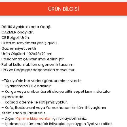
ÜRÜN BİLGİSİ
Dörtlü Ayaklı Lokanta Ocağı
GAZMER onaylıdır.
CE Belgeli Ürün.
Eksta mukavemetli yanış gücü.
Gaz emniyet ventili
Ürün Ölçüleri : 192x48x70 cm
Paslanmaz çelikten imal edilmiştir.
Rahat kullanılabilen ergonomik tasarım.
LPG ve Doğalgaz seçenekleri mevcuttur.
–Türkiye’nin her yerine gönderimimiz vardır.
– Fiyatlarımıza KDV dahildir.
– Kargo veya ambar ücreti alıcıya aittir sepet kısmında tutar
çıkmaktadır.
– Kapıda ödeme ile satışımız yoktur.
– Kafe, Restaurant veya Yemekhanenizin tüm ihtiyaçlarını
sitemizden bulabilirsiniz.
– Diğer
Pişirme Ekipmanları
için tıklayabilirsiniz.
– İşletmenizin tüm mutfak ihtiyaçları için uygun fiyat ve kaliteli