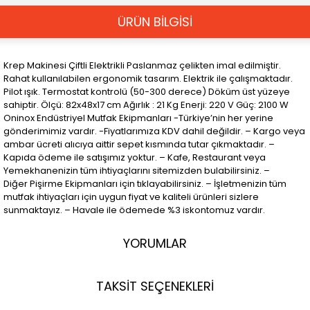
ÜRÜN BİLGİSİ
Krep Makinesi Çiftli Elektrikli Paslanmaz çelikten imal edilmiştir.
Rahat kullanılabilen ergonomik tasarım. Elektrik ile çalışmaktadır.
Pilot ışık. Termostat kontrolü (50-300 derece) Döküm üst yüzeye
sahiptir. Ölçü: 82x48x17 cm Ağırlık : 21 Kg Enerji: 220 V Güç: 2100 W
Oninox Endüstriyel Mutfak Ekipmanları -Türkiye’nin her yerine
gönderimimiz vardır. -Fiyatlarımıza KDV dahil değildir. – Kargo veya
ambar ücreti alıcıya aittir sepet kısmında tutar çıkmaktadır. –
Kapıda ödeme ile satışımız yoktur. – Kafe, Restaurant veya
Yemekhanenizin tüm ihtiyaçlarını sitemizden bulabilirsiniz. –
Diğer Pişirme Ekipmanları için tıklayabilirsiniz. – İşletmenizin tüm
mutfak ihtiyaçları için uygun fiyat ve kaliteli ürünleri sizlere
sunmaktayız. – Havale ile ödemede %3 iskontomuz vardır.
YORUMLAR
TAKSİT SEÇENEKLERİ