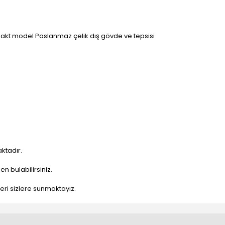
pakt model Paslanmaz çelik dış gövde ve tepsisi
ktadır.
n bulabilirsiniz.
nleri sizlere sunmaktayız.