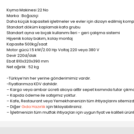
Kıyma Makinesi 22 No
Marka : Boğaziçi
Daha küçük kapasiteli işletmeler ve evler için dizayn edilmiş kom
Standart döküm kaplamalı kafa grubu
Standart ayna ve bıçak kullanımı İleri - geri çalışma sistemi
Hijyenik kolay bakım, kolay montaj
Kapasite 500kg/saat
Motor gücü 1.5 kW/2.00 Hp Voltaj 220 veya 380 V
Devir 220d/dak
Ebat 810x320x390 mm
Net ağırlık : 52 kg
-Türkiye’nin her yerine gönderimimiz vardır.
-Fiyatlarımıza KDV dahildir.
– Kargo veya ambar ücreti alıcıya aittir sepet kısmında tutar çıkma
– Kapıda ödeme ile satışımız yoktur.
– Kafe, Restaurant veya Yemekhanenizin tüm ihtiyaçlarını sitemizde
– Diğer
Gıda Hazırlık
için tıklayabilirsiniz.
– İşletmenizin tüm mutfak ihtiyaçları için uygun fiyat ve kaliteli ürü