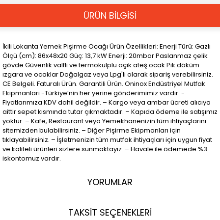
ÜRÜN BİLGİSİ
İkili Lokanta Yemek Pişirme Ocağı Ürün Özellikleri: Enerji Türü: Gazlı
Ölçü (cm): 86x48x20 Güç: 13,7 kW Enerji: 20mbar Paslanmaz çelik
gövde Güvenlik valfli ve termokulplu açık ateş ocak Pik döküm
ızgara ve ocaklar Doğalgaz veya Lpg'li olarak sipariş verebilirsiniz.
CE Belgeli. Faturalı Ürün. Garantili Ürün. Oninox Endüstriyel Mutfak
Ekipmanları -Türkiye’nin her yerine gönderimimiz vardır. -
Fiyatlarımıza KDV dahil değildir. – Kargo veya ambar ücreti alıcıya
aittir sepet kısmında tutar çıkmaktadır. – Kapıda ödeme ile satışımız
yoktur. – Kafe, Restaurant veya Yemekhanenizin tüm ihtiyaçlarını
sitemizden bulabilirsiniz. – Diğer Pişirme Ekipmanları için
tıklayabilirsiniz. – İşletmenizin tüm mutfak ihtiyaçları için uygun fiyat
ve kaliteli ürünleri sizlere sunmaktayız. – Havale ile ödemede %3
iskontomuz vardır.
YORUMLAR
TAKSİT SEÇENEKLERİ