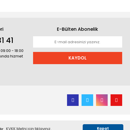
ri
E-Bülten Abonelik
1 41
 09:00 - 18:00
asında hizmet
KAYDOL
ır.
KVKK Metni için tıklayınız.
Kapat