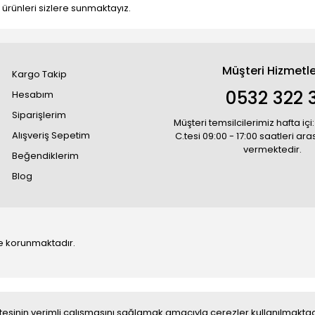
ı ürünleri sizlere sunmaktayız.
Müşteri Hizmetle
Kargo Takip
0532 322 3
Hesabım
Siparişlerim
Müşteri temsilcilerimiz hafta içi:
Alışveriş Sepetim
C.tesi 09:00 - 17:00 saatleri ar
vermektedir.
Beğendiklerim
Blog
 ile korunmaktadır.
 sitesinin verimli çalışmasını sağlamak amacıyla çerezler kullanılmaktad