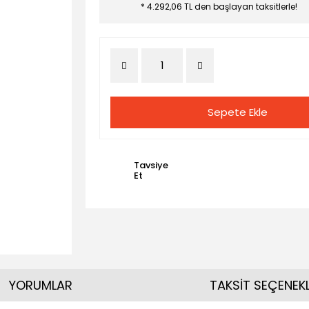
* 4.292,06 TL den başlayan taksitlerle!
Sepete Ekle
Tavsiye
Et
YORUMLAR
TAKSİT SEÇENEKL