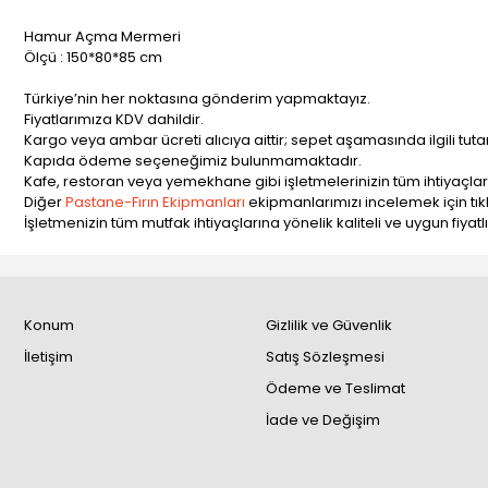
Hamur Açma Mermeri
Ölçü : 150*80*85 cm
Türkiye’nin her noktasına gönderim yapmaktayız.
Fiyatlarımıza KDV dahildir.
Kargo veya ambar ücreti alıcıya aittir; sepet aşamasında ilgili tut
Kapıda ödeme seçeneğimiz bulunmamaktadır.
Kafe, restoran veya yemekhane gibi işletmelerinizin tüm ihtiyaçları
Diğer
Pastane-Fırın Ekipmanları
ekipmanlarımızı incelemek için tıkla
İşletmenizin tüm mutfak ihtiyaçlarına yönelik kaliteli ve uygun fiyatl
Konum
Gizlilik ve Güvenlik
İletişim
Satış Sözleşmesi
Ödeme ve Teslimat
İade ve Değişim