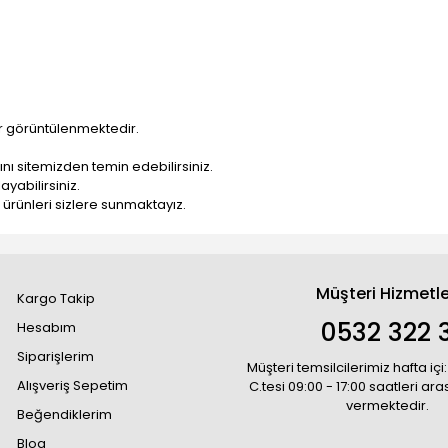
ar görüntülenmektedir.
nı sitemizden temin edebilirsiniz.
yabilirsiniz.
ı ürünleri sizlere sunmaktayız.
Müşteri Hizmetle
Kargo Takip
0532 322 3
Hesabım
Siparişlerim
Müşteri temsilcilerimiz hafta içi:
Alışveriş Sepetim
C.tesi 09:00 - 17:00 saatleri ar
vermektedir.
Beğendiklerim
Blog