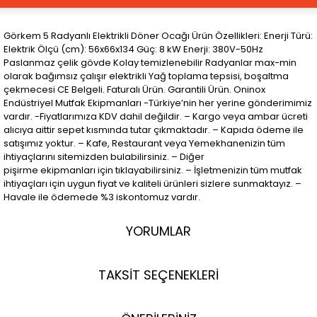
Görkem 5 Radyanlı Elektrikli Döner Ocağı Ürün Özellikleri: Enerji Türü:
Elektrik Ölçü (cm): 56x66x134 Güç: 8 kW Enerji: 380V-50Hz
Paslanmaz çelik gövde Kolay temizlenebilir Radyanlar max-min
olarak bağımsız çalışır elektrikli Yağ toplama tepsisi, boşaltma
çekmecesi CE Belgeli. Faturalı Ürün. Garantili Ürün. Oninox
Endüstriyel Mutfak Ekipmanları -Türkiye’nin her yerine gönderimimiz
vardır. -Fiyatlarımıza KDV dahil değildir. – Kargo veya ambar ücreti
alıcıya aittir sepet kısmında tutar çıkmaktadır. – Kapıda ödeme ile
satışımız yoktur. – Kafe, Restaurant veya Yemekhanenizin tüm
ihtiyaçlarını sitemizden bulabilirsiniz. – Diğer
pişirme ekipmanları için tıklayabilirsiniz. – İşletmenizin tüm mutfak
ihtiyaçları için uygun fiyat ve kaliteli ürünleri sizlere sunmaktayız. –
Havale ile ödemede %3 iskontomuz vardır.
YORUMLAR
TAKSİT SEÇENEKLERİ