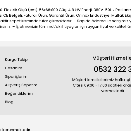
Türü: Elektrik Ölçü (cm): 56x66x100 Güç: 4,8 kW Enerji: 380V-50Hz Pas
 CE Belgeli. Faturalı Ürün. Garantili Ürün. Oninox Endüstriyel Mutfak Ek
 aittir sepet kısmında tutar çıkmaktadır. – Kapıda ödeme ile satışımız
lirsiniz. – İşletmenizin tüm mutfak ihtiyaçları için uygun fiyat ve kali
Müşteri Hizmetle
Kargo Takip
0532 322 3
Hesabım
Siparişlerim
Müşteri temsilcilerimiz hafta içi:
Alışveriş Sepetim
C.tesi 09:00 - 17:00 saatleri ar
vermektedir.
Beğendiklerim
Blog
 ile korunmaktadır.