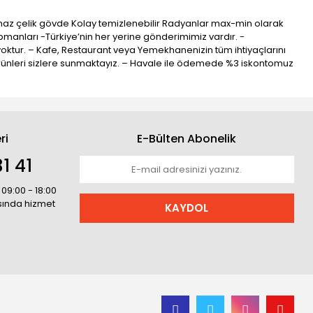
lanmaz çelik gövde Kolay temizlenebilir Radyanlar max-min olarak
ipmanları -Türkiye’nin her yerine gönderimimiz vardır. -
 yoktur. – Kafe, Restaurant veya Yemekhanenizin tüm ihtiyaçlarını
teli ürünleri sizlere sunmaktayız. – Havale ile ödemede %3 iskontomuz
ri
E-Bülten Abonelik
1 41
 09:00 - 18:00
asında hizmet
KAYDOL