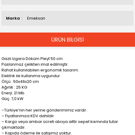
Marka
Emeksan
ÜRÜN BİLGİSİ
Gazlı Izgara Döküm Pleyt 50 cm
Paslanmaz çelikten imal edilmiştir.
Rahat kullanılabilen ergonomik tasarım.
Elektrik ile kullanıma uygundur.
Ölçü : 50x46x20 cm
Ağırlık : 25 KG
Enerji: 21 Mb
Güç: 7,0 kW
–Türkiye’nin her yerine gönderimimiz vardır.
– Fiyatlarımıza KDV dahildir.
– Kargo veya ambar ücreti alıcıya aittir sepet kısmında tutar
çıkmaktadır.
– Kapıda ödeme ile satışımız yoktur.