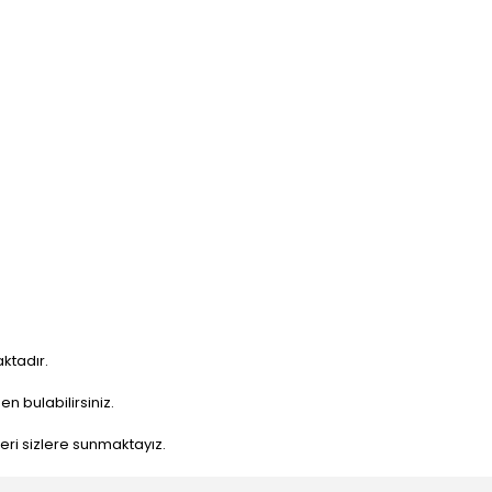
ktadır.
n bulabilirsiniz.
nleri sizlere sunmaktayız.