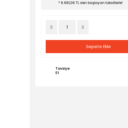
* 6.681,06 TL den başlayan taksitlerle!
Sepete Ekle
Tavsiye
Et