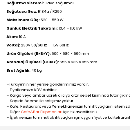
Soğutma Sistemi:
Hava soğutmalı
Soğutucu Gaz:
R134a / R290
Maksimum Güç:
520 – 550 W
Günlük Elektrik Tüketimi:
10,4 – 11,0 kW
Akım:
10 A
Voltaj:
230V 50/60Hz – 115V 60Hz
Ürün Ölçüleri (E×B×Y):
500 × 580 × 690 mm
Ambalaj Ölçüleri (E×B×Y):
555 × 635 × 855 mm
Brüt Ağırlık:
40 kg
–Türkiye’nin her yerine gönderimimiz vardır.
– Fiyatlarımıza KDV dahildir.
– Kargo veya ambar ücreti alıcıya aittir sepet kısmında tutar çıkma
– Kapıda ödeme ile satışımız yoktur.
– Kafe, Restaurant veya Yemekhanenizin tüm ihtiyaçlarını sitemizde
– Diğer
Cafe&Bar Ekipmanları
için tıklayabilirsiniz.
– İşletmenizin tüm mutfak ihtiyaçları için uygun fiyat ve kaliteli ürü