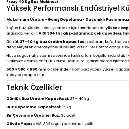
Frozy 40 Kg Buz Makinesi
Yüksek Performanslı Endüstriyel K
Maksimum Üretim • Geniş Depolama • Dayanıklı Paslanmaz
Yoğun buz tüketimi olan işletmeler için tasarlanan bu
yüksek kapa
arasında yer alır.
AISI 304 fırçalı paslanmaz çelik gövdesi
, hi
Günlük
37–40 kg buz üretim kapasitesi
, restoran, kafe, bar ve
dengeleyerek operasyonel sürekliliği artırır. Her üretim döngüsü
Hava soğutmalı sistemi sayesinde farklı ortam koşullarında stabil
Optimize edilmiş enerji tüketimi, uzun süreli çalışmalarda işletme
500 × 580 × 690 mm
ölçülerindeki kompakt yapısı, yüksek kapasi
kolayca adapte olur.
Teknik Özellikler
Günlük Buz Üretim Kapasitesi:
37 – 40 kg
Buz Depolama Kapasitesi:
16 kg
Bir Çevrimde Üretilen Buz:
36 adet
Gövde Yapısı:
AISI 304 fırçalı paslanmaz çelik