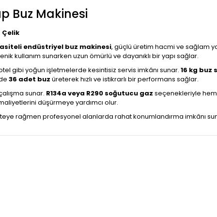
üp Buz Makinesi
 Çelik
siteli endüstriyel buz makinesi
, güçlü üretim hacmi ve sağlam y
jyenik kullanım sunarken uzun ömürlü ve dayanıklı bir yapı sağlar.
 otel gibi yoğun işletmelerde kesintisiz servis imkânı sunar.
16 kg buz
nde
36 adet buz
üreterek hızlı ve istikrarlı bir performans sağlar.
 çalışma sunar.
R134a veya R290 soğutucu gaz
seçenekleriyle hem ç
 maliyetlerini düşürmeye yardımcı olur.
teye rağmen profesyonel alanlarda rahat konumlandırma imkânı sunar. 