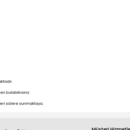
ktadır.
n bulabilirsiniz.
nleri sizlere sunmaktayız.
Müşteri Hizmetle