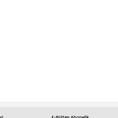
ri
E-Bülten Abonelik