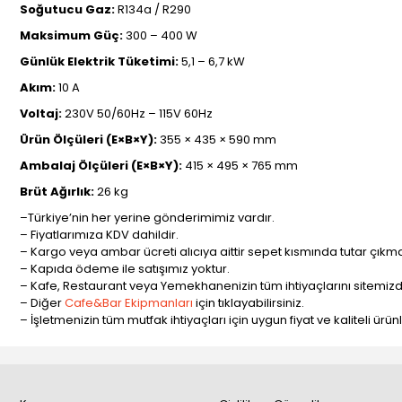
Soğutucu Gaz:
R134a / R290
Maksimum Güç:
300 – 400 W
Günlük Elektrik Tüketimi:
5,1 – 6,7 kW
Akım:
10 A
Voltaj:
230V 50/60Hz – 115V 60Hz
Ürün Ölçüleri (E×B×Y):
355 × 435 × 590 mm
Ambalaj Ölçüleri (E×B×Y):
415 × 495 × 765 mm
Brüt Ağırlık:
26 kg
–Türkiye’nin her yerine gönderimimiz vardır.
– Fiyatlarımıza KDV dahildir.
– Kargo veya ambar ücreti alıcıya aittir sepet kısmında tutar çıkma
– Kapıda ödeme ile satışımız yoktur.
– Kafe, Restaurant veya Yemekhanenizin tüm ihtiyaçlarını sitemizde
– Diğer
Cafe&Bar Ekipmanları
için tıklayabilirsiniz.
– İşletmenizin tüm mutfak ihtiyaçları için uygun fiyat ve kaliteli ürü