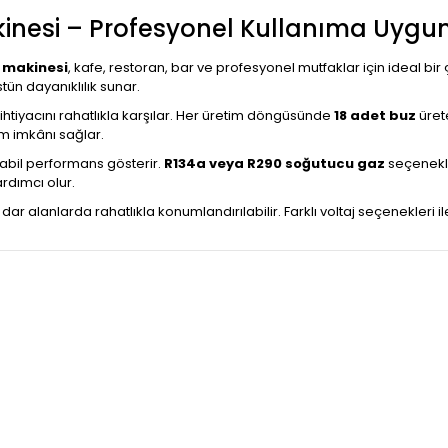
inesi – Profesyonel Kullanıma Uygu
 makinesi
, kafe, restoran, bar ve profesyonel mutfaklar için ideal bi
tün dayanıklılık sunar.
z ihtiyacını rahatlıkla karşılar. Her üretim döngüsünde
18 adet buz
üret
nım imkânı sağlar.
tabil performans gösterir.
R134a veya R290 soğutucu gaz
seçenekle
rdımcı olur.
dar alanlarda rahatlıkla konumlandırılabilir. Farklı voltaj seçenekleri 