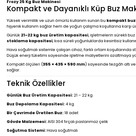
Frozy 25 Kg Buz Makinesi
Kompakt ve Dayanıklı Küp Buz Mak
Yüksek verimlilik ve uzun ömürlü kullanım sunan bu
kompakt buz
hijyenik kullanım sağlar hem de yoğun çalışma koşullarına karşı üs
Günlük
21–22 kg buz üretim kapasitesi
, işletmelerin sürekli bu
stoklama kapasitesi
, kısa süreli yoğunluklarda kesintisiz kulla
Hava soğutmalı sistemle çalışan cihaz, farklı ortam koşullarında s
Düşük enerji tüketimi sayesinde işletme maliyetlerini azaltmaya ya
Kompakt ölçüleri (
355 × 435 × 590 mm
) sayesinde tezgâh altı ve 
sağlar.
Teknik Özellikler
Günlük Buz Üretim Kapasitesi:
21 – 22 kg
Buz Depolama Kapasitesi:
4 kg
Bir Çevrimde Üretilen Buz:
18 adet
Gövde Malzemesi:
AISI 304 fırçalı paslanmaz çelik
Soğutma Sistemi:
Hava soğutmalı