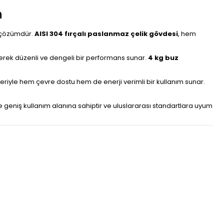
n
r çözümdür.
AISI 304 fırçalı paslanmaz çelik gövdesi
, hem
erek düzenli ve dengeli bir performans sunar.
4 kg buz
riyle hem çevre dostu hem de enerji verimli bir kullanım sunar.
ile geniş kullanım alanına sahiptir ve uluslararası standartlara uyum