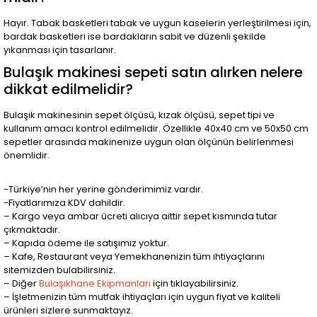
Hayır. Tabak basketleri tabak ve uygun kaselerin yerleştirilmesi için,
bardak basketleri ise bardakların sabit ve düzenli şekilde
yıkanması için tasarlanır.
Bulaşık makinesi sepeti satın alırken nelere
dikkat edilmelidir?
Bulaşık makinesinin sepet ölçüsü, kızak ölçüsü, sepet tipi ve
kullanım amacı kontrol edilmelidir. Özellikle 40x40 cm ve 50x50 cm
sepetler arasında makinenize uygun olan ölçünün belirlenmesi
önemlidir.
-Türkiye’nin her yerine gönderimimiz vardır.
-Fiyatlarımıza KDV dahildir.
– Kargo veya ambar ücreti alıcıya aittir sepet kısmında tutar
çıkmaktadır.
– Kapıda ödeme ile satışımız yoktur.
– Kafe, Restaurant veya Yemekhanenizin tüm ihtiyaçlarını
sitemizden bulabilirsiniz.
– Diğer
Bulaşıkhane Ekipmanları
için tıklayabilirsiniz.
– İşletmenizin tüm mutfak ihtiyaçları için uygun fiyat ve kaliteli
ürünleri sizlere sunmaktayız.