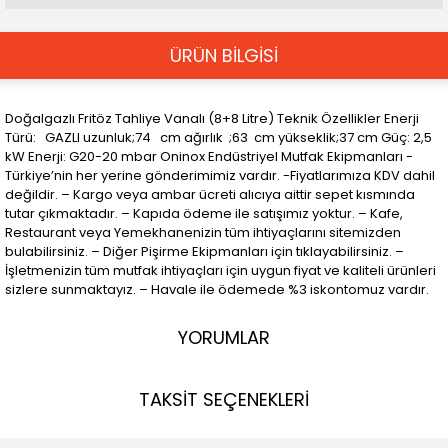
ÜRÜN BİLGİSİ
Doğalgazlı Fritöz Tahliye Vanalı (8+8 Litre) Teknik Özellikler Enerji
Türü: GAZLI uzunluk;74 cm ağırlık ;63 cm yükseklik;37 cm Güç: 2,5
kW Enerji: G20-20 mbar Oninox Endüstriyel Mutfak Ekipmanları -
Türkiye’nin her yerine gönderimimiz vardır. -Fiyatlarımıza KDV dahil
değildir. – Kargo veya ambar ücreti alıcıya aittir sepet kısmında
tutar çıkmaktadır. – Kapıda ödeme ile satışımız yoktur. – Kafe,
Restaurant veya Yemekhanenizin tüm ihtiyaçlarını sitemizden
bulabilirsiniz. – Diğer Pişirme Ekipmanları için tıklayabilirsiniz. –
İşletmenizin tüm mutfak ihtiyaçları için uygun fiyat ve kaliteli ürünleri
sizlere sunmaktayız. – Havale ile ödemede %3 iskontomuz vardır.
YORUMLAR
TAKSİT SEÇENEKLERİ