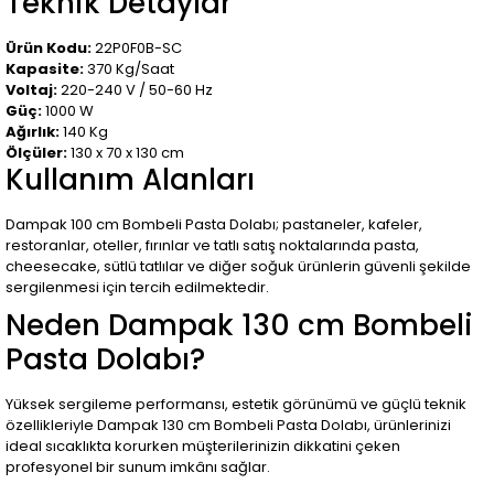
Teknik Detaylar
Ürün Kodu:
22P0F0B-SC
Kapasite:
370 Kg/Saat
Voltaj:
220-240 V / 50-60 Hz
Güç:
1000 W
Ağırlık:
140 Kg
Ölçüler:
130 x 70 x 130 cm
Kullanım Alanları
Dampak 100 cm Bombeli Pasta Dolabı; pastaneler, kafeler,
restoranlar, oteller, fırınlar ve tatlı satış noktalarında pasta,
cheesecake, sütlü tatlılar ve diğer soğuk ürünlerin güvenli şekilde
sergilenmesi için tercih edilmektedir.
Neden Dampak 130 cm Bombeli
Pasta Dolabı?
Yüksek sergileme performansı, estetik görünümü ve güçlü teknik
özellikleriyle Dampak 130 cm Bombeli Pasta Dolabı, ürünlerinizi
ideal sıcaklıkta korurken müşterilerinizin dikkatini çeken
profesyonel bir sunum imkânı sağlar.