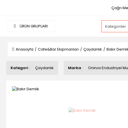
Çağrı Mer
ÜRÜN GRUPLARI
Anasayfa
Cafe&Bar Ekipmanları
Çaydanlık
Bakır Demli
Kategori
Çaydanlık
Marka
Oninox Endustriyel Mu