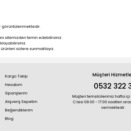
ar görüntülenmektedir.
nı sitemizden temin edebilirsiniz.
layabilirsiniz.
ı ürünleri sizlere sunmaktayız.
Müşteri Hizmetle
Kargo Takip
0532 322 3
Hesabım
Siparişlerim
Müşteri temsilcilerimiz hafta içi:
Alışveriş Sepetim
C.tesi 09:00 - 17:00 saatleri ar
vermektedir.
Beğendiklerim
Blog