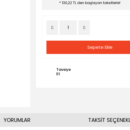
* 130,22 TL den başlayan taksitlerle!
Sepete Ekle
Tavsiye
Et
YORUMLAR
TAKSİT SEÇENEKL