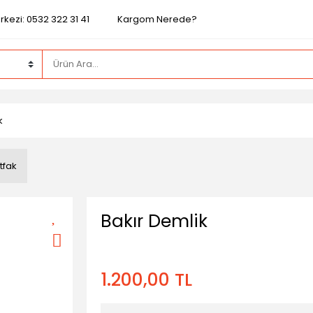
kezi: 0532 322 31 41
Kargom Nerede?
k
tfak
Bakır Demlik
1.200,00 TL