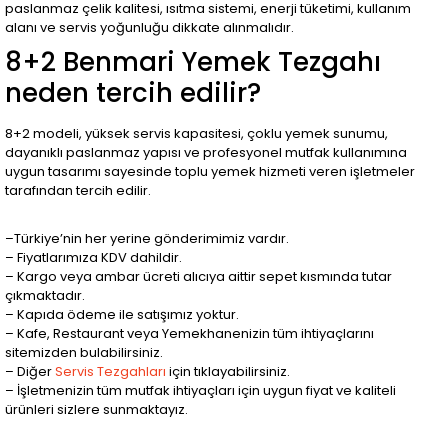
paslanmaz çelik kalitesi, ısıtma sistemi, enerji tüketimi, kullanım
alanı ve servis yoğunluğu dikkate alınmalıdır.
8+2 Benmari Yemek Tezgahı
neden tercih edilir?
8+2 modeli, yüksek servis kapasitesi, çoklu yemek sunumu,
dayanıklı paslanmaz yapısı ve profesyonel mutfak kullanımına
uygun tasarımı sayesinde toplu yemek hizmeti veren işletmeler
tarafından tercih edilir.
–Türkiye’nin her yerine gönderimimiz vardır.
– Fiyatlarımıza KDV dahildir.
– Kargo veya ambar ücreti alıcıya aittir sepet kısmında tutar
çıkmaktadır.
– Kapıda ödeme ile satışımız yoktur.
– Kafe, Restaurant veya Yemekhanenizin tüm ihtiyaçlarını
sitemizden bulabilirsiniz.
– Diğer
Servis Tezgahları
için tıklayabilirsiniz.
– İşletmenizin tüm mutfak ihtiyaçları için uygun fiyat ve kaliteli
ürünleri sizlere sunmaktayız.