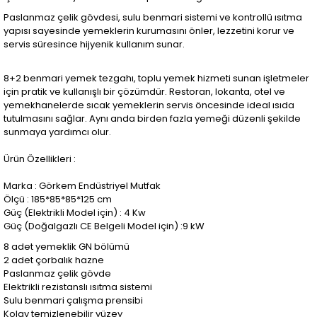
Paslanmaz çelik gövdesi, sulu benmari sistemi ve kontrollü ısıtma
yapısı sayesinde yemeklerin kurumasını önler, lezzetini korur ve
servis süresince hijyenik kullanım sunar.
8+2 benmari yemek tezgahı, toplu yemek hizmeti sunan işletmeler
için pratik ve kullanışlı bir çözümdür. Restoran, lokanta, otel ve
yemekhanelerde sıcak yemeklerin servis öncesinde ideal ısıda
tutulmasını sağlar. Aynı anda birden fazla yemeği düzenli şekilde
sunmaya yardımcı olur.
Ürün Özellikleri :
Marka : Görkem Endüstriyel Mutfak
Ölçü : 185*85*85*125 cm
Güç (Elektrikli Model için) : 4 Kw
Güç (Doğalgazlı CE Belgeli Model için) :9 kW
8 adet yemeklik GN bölümü
2 adet çorbalık hazne
Paslanmaz çelik gövde
Elektrikli rezistanslı ısıtma sistemi
Sulu benmari çalışma prensibi
Kolay temizlenebilir yüzey