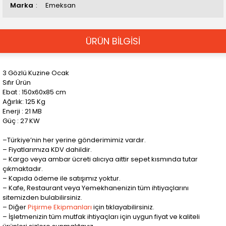
Marka
Emeksan
ÜRÜN BİLGİSİ
3 Gözlü Kuzine Ocak
Sıfır Ürün
Ebat : 150x60x85 cm
Ağırlık: 125 Kg
Enerji : 21 MB
Güç : 27 KW
–Türkiye’nin her yerine gönderimimiz vardır.
– Fiyatlarımıza KDV dahildir.
– Kargo veya ambar ücreti alıcıya aittir sepet kısmında tutar
çıkmaktadır.
– Kapıda ödeme ile satışımız yoktur.
– Kafe, Restaurant veya Yemekhanenizin tüm ihtiyaçlarını
sitemizden bulabilirsiniz.
– Diğer
Pişirme Ekipmanları
için tıklayabilirsiniz.
– İşletmenizin tüm mutfak ihtiyaçları için uygun fiyat ve kaliteli