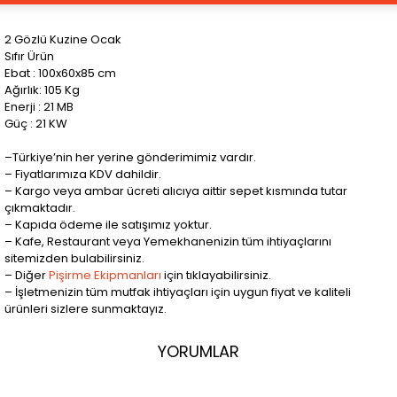
2 Gözlü Kuzine Ocak
Sıfır Ürün
Ebat : 100x60x85 cm
Ağırlık: 105 Kg
Enerji : 21 MB
Güç : 21 KW
–Türkiye’nin her yerine gönderimimiz vardır.
– Fiyatlarımıza KDV dahildir.
– Kargo veya ambar ücreti alıcıya aittir sepet kısmında tutar
çıkmaktadır.
– Kapıda ödeme ile satışımız yoktur.
– Kafe, Restaurant veya Yemekhanenizin tüm ihtiyaçlarını
sitemizden bulabilirsiniz.
– Diğer
Pişirme Ekipmanları
için tıklayabilirsiniz.
– İşletmenizin tüm mutfak ihtiyaçları için uygun fiyat ve kaliteli
ürünleri sizlere sunmaktayız.
YORUMLAR