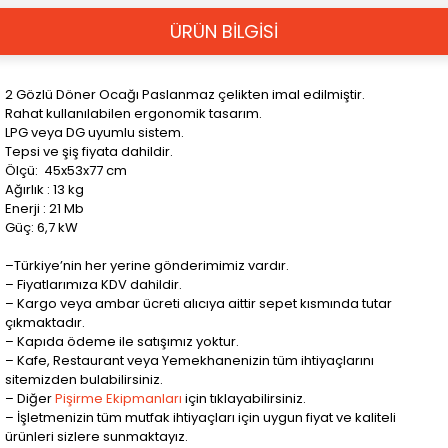
ÜRÜN BİLGİSİ
2 Gözlü Döner Ocağı Paslanmaz çelikten imal edilmiştir.
Rahat kullanılabilen ergonomik tasarım.
LPG veya DG uyumlu sistem.
Tepsi ve şiş fiyata dahildir.
Ölçü: 45x53x77 cm
Ağırlık : 13 kg
Enerji : 21 Mb
Güç: 6,7 kW
–Türkiye’nin her yerine gönderimimiz vardır.
– Fiyatlarımıza KDV dahildir.
– Kargo veya ambar ücreti alıcıya aittir sepet kısmında tutar
çıkmaktadır.
– Kapıda ödeme ile satışımız yoktur.
– Kafe, Restaurant veya Yemekhanenizin tüm ihtiyaçlarını
sitemizden bulabilirsiniz.
– Diğer
Pişirme Ekipmanları
için tıklayabilirsiniz.
– İşletmenizin tüm mutfak ihtiyaçları için uygun fiyat ve kaliteli
ürünleri sizlere sunmaktayız.