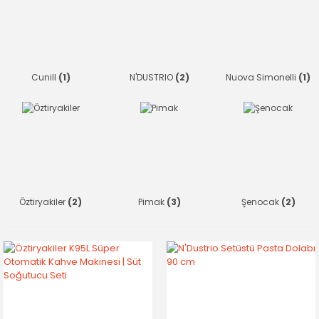
Cunill
(1)
N'DUSTRIO
(2)
Nuova Simonelli
(1)
Öztiryakiler
(2)
Pimak
(3)
Şenocak
(2)