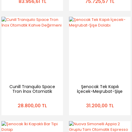
83.956,61 TL
75.725,57 TL
Cunill Tranquilo Space
Şenocak Tek Kapılı
Tron İnox Otomatik
İçecek-Meşrubat-Şişe
Kahve Değirmeni
Dolabı
28.800,00 TL
31.200,00 TL